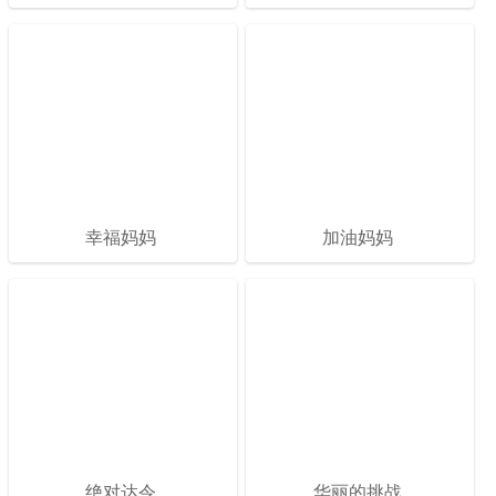
幸福妈妈
加油妈妈
绝对达令
华丽的挑战