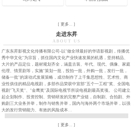
[ 更多... ]
走进东昇
ABOUT US
广东东昇影视文化传播有限公司-以"做全球最好的华语影视剧，传播优
秀中华文化"为宗旨，抓住国内文化产业快速发展的机遇，坚持精品、
大片的产品定位，题材规划齐全，涵盖古装、年代、现代、偶像、家庭
伦理、情景剧等，实施"策划一批，投拍一批，外购一批，发行一批，
储备一批"的滚动式发展策略，成功制作了上千集思想性、艺术性、商
业性俱佳的精品电视剧，多部作品荣获中宣部"五个一工程"奖、全国电
视剧"飞天奖"、"金鹰奖"及国际电视节所设电视剧最高奖项。 公司建立
起企划制作、投资控制、营销研发的完整产业链，自制剧、合拍剧、外
购剧三大业务并举，制作与销售并举，国内与海外两个市场并举，以强
大的发行营销能力、有效的风险成本…
[ 更多... ]