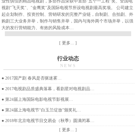
业性俱佳的精品电视剧，多部作品荣获中宣部"五个一工程"奖、全国电
视剧"飞天奖"、"金鹰奖"及国际电视节所设电视剧最高奖项。 公司建立
起企划制作、投资控制、营销研发的完整产业链，自制剧、合拍剧、外
购剧三大业务并举，制作与销售并举，国内与海外两个市场并举，以强
大的发行营销能力、有效的风险成本…
[ 更多... ]
行业动态
NEWS
●
2017国产剧 春风是否驱迷雾…
●
2017电视剧品质盛典落幕，看剧星对电视剧品…
●
第24届上海国际电影电视节影视展…
●
第24届上海电视节“白玉兰绽放”颁奖礼…
●
2018年北京电视节目交易会（秋季）圆满闭幕…
[ 更多... ]