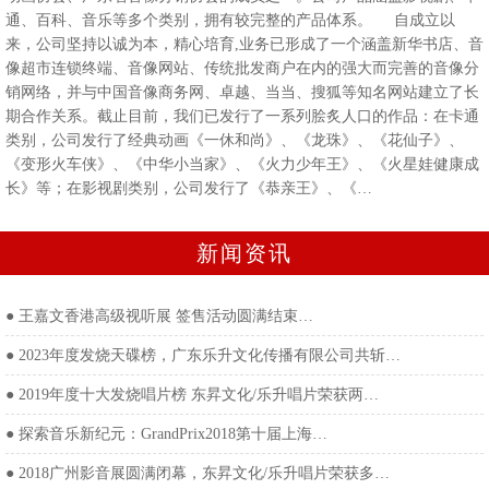
通、百科、音乐等多个类别，拥有较完整的产品体系。 自成立以
来，公司坚持以诚为本，精心培育,业务已形成了一个涵盖新华书店、音
像超市连锁终端、音像网站、传统批发商户在内的强大而完善的音像分
销网络，并与中国音像商务网、卓越、当当、搜狐等知名网站建立了长
期合作关系。截止目前，我们已发行了一系列脍炙人口的作品：在卡通
类别，公司发行了经典动画《一休和尚》、《龙珠》、《花仙子》、
《变形火车侠》、《中华小当家》、《火力少年王》、《火星娃健康成
长》等；在影视剧类别，公司发行了《恭亲王》、《…
新闻资讯
●
王嘉文香港高级视听展 签售活动圆满结束…
●
2023年度发烧天碟榜，广东乐升文化传播有限公司共斩…
●
2019年度十大发烧唱片榜 东昇文化/乐升唱片荣获两…
●
探索音乐新纪元：GrandPrix2018第十届上海…
●
2018广州影音展圆满闭幕，东昇文化/乐升唱片荣获多…