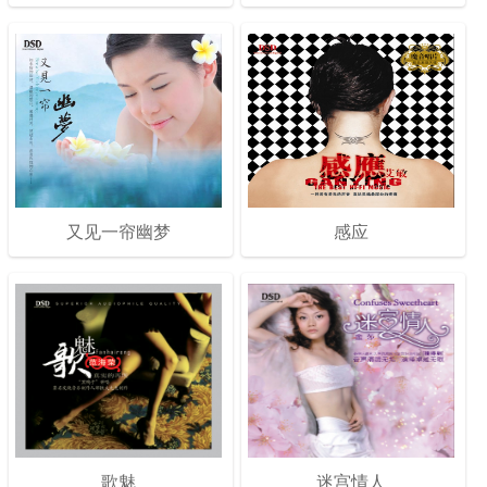
又见一帘幽梦
感应
歌魅
迷宫情人