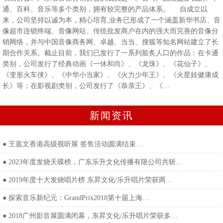
通、百科、音乐等多个类别，拥有较完整的产品体系。 自成立以
来，公司坚持以诚为本，精心培育,业务已形成了一个涵盖新华书店、音
像超市连锁终端、音像网站、传统批发商户在内的强大而完善的音像分
销网络，并与中国音像商务网、卓越、当当、搜狐等知名网站建立了长
期合作关系。截止目前，我们已发行了一系列脍炙人口的作品：在卡通
类别，公司发行了经典动画《一休和尚》、《龙珠》、《花仙子》、
《变形火车侠》、《中华小当家》、《火力少年王》、《火星娃健康成
长》等；在影视剧类别，公司发行了《恭亲王》、《…
新闻资讯
●
王嘉文香港高级视听展 签售活动圆满结束…
●
2023年度发烧天碟榜，广东乐升文化传播有限公司共斩…
●
2019年度十大发烧唱片榜 东昇文化/乐升唱片荣获两…
●
探索音乐新纪元：GrandPrix2018第十届上海…
●
2018广州影音展圆满闭幕，东昇文化/乐升唱片荣获多…