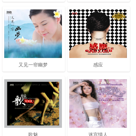
又见一帘幽梦
感应
歌魅
迷宫情人